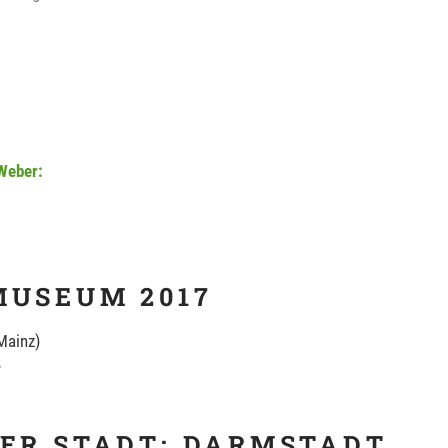
Weber:
MUSEUM 2017
Mainz)
r
DER STADT: DARMSTADT