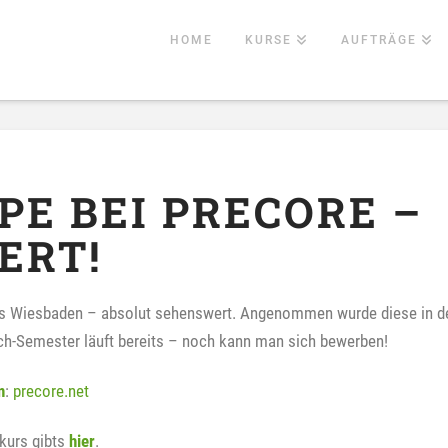
HOME
KURSE
AUFTRÄGE
PE BEI PRECORE –
ERT!
us Wiesbaden – absolut sehenswert. Angenommen wurde diese in d
ch-Semester läuft bereits – noch kann man sich bewerben!
n
:
precore.net
kurs gibts
hier
.