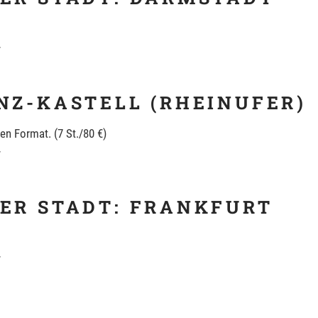
r
INZ-KASTELL (RHEINUFER)
en Format. (7 St./80 €)
r
DER STADT: FRANKFURT
r