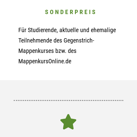
S O N D E R P R E I S
Für Studierende, aktuelle und ehemalige
Teilnehmende des Gegenstrich-
Mappenkurses bzw. des
MappenkursOnline.de